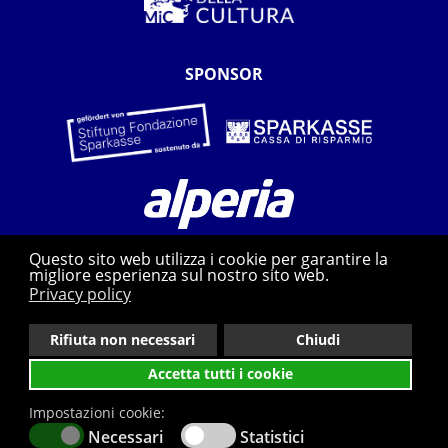
SPONSOR
Questo sito web utilizza i cookie per garantire la
migliore esperienza sul nostro sito web.
Privacy policy
Rifiuta non necessari
Chiudi
Privacy
Whistleblowing
Contatti
Accetta tutti i cookie
web agency: pixxelfactory.net
Impostazioni cookie:
Necessari
Statistici