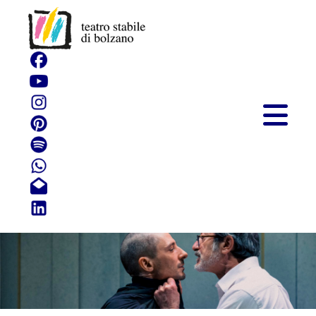
Peachum. Un'opera
da tre soldi