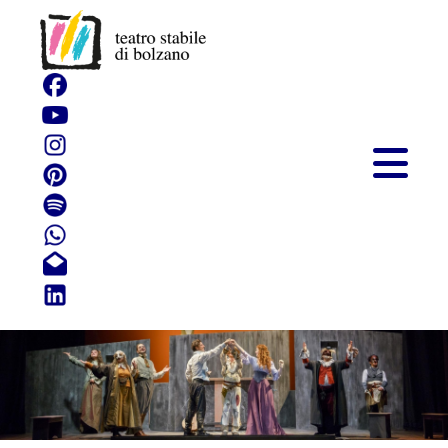
Arlecchino Muto per
Spavento