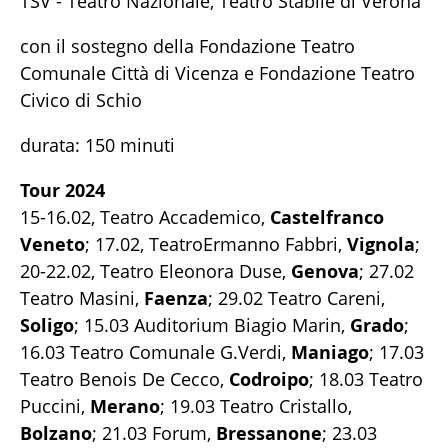
TSV - Teatro Nazionale, Teatro Stabile di Verona
con il sostegno della Fondazione Teatro
Comunale Città di Vicenza e Fondazione Teatro
Civico di Schio
durata: 150 minuti
Tour 2024
15-16.02, Teatro Accademico,
Castelfranco
Veneto
; 17.02, TeatroErmanno Fabbri,
Vignola
;
20-22.02, Teatro Eleonora Duse,
Genova
; 27.02
Teatro Masini,
Faenza
; 29.02 Teatro Careni,
Soligo
; 15.03 Auditorium Biagio Marin,
Grado
;
16.03 Teatro Comunale G.Verdi,
Maniago
; 17.03
Teatro Benois De Cecco,
Codroipo
; 18.03 Teatro
Puccini,
Merano
; 19.03 Teatro Cristallo,
Bolzano
; 21.03 Forum,
Bressanone
; 23.03