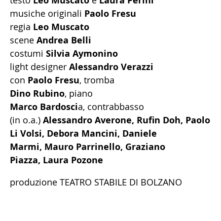
testo
Leo Muscato
e
Laura Perini
musiche originali
Paolo Fresu
regia
Leo Muscato
scene
Andrea Belli
costumi
Silvia Aymonino
light designer
Alessandro Verazzi
con
Paolo Fresu
, tromba
Dino Rubino
, piano
Marco Bardosci
a, contrabbasso
(in o.a.)
Alessandro Averone, Rufin Doh, Paolo
Li Volsi, Debora Mancini, Daniele
Marmi, Mauro Parrinello, Graziano
Piazza, Laura Pozone
produzione TEATRO STABILE DI BOLZANO