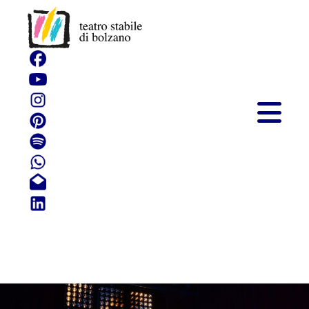
Tempo di Chet. La
versione di Chet
Baker