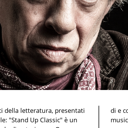
i della letteratura, presentati
di e 
e: "Stand Up Classic" è un
music