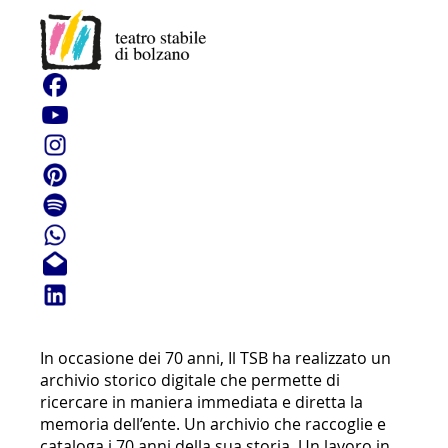
NAVIGA IL TUO
TEATRO!
Tutta la vita del Teatro Stabile di Bolzano è
online.
I
n occasione dei 70 anni, Il TSB ha realizzato un
archivio storico digitale che permette di
ricercare in maniera immediata e diretta la
memoria dell’ente. Un archivio che rac
coglie e
cataloga i 70 anni della sua storia.
Un lavoro in