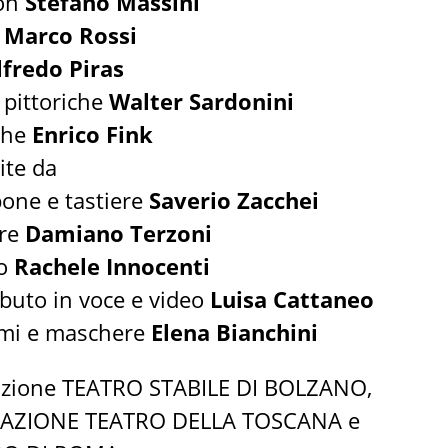
con
Stefano Massini
e
Marco Rossi
lfredo Piras
 pittoriche
Walter Sardonini
che
Enrico Fink
ite da
one e tastiere
Saverio Zacchei
rre
Damiano Terzoni
no
Rachele Innocenti
ibuto in voce e video
Luisa Cattaneo
mi e maschere
Elena Bianchini
zione TEATRO STABILE DI BOLZANO,
AZIONE TEATRO DELLA TOSCANA e