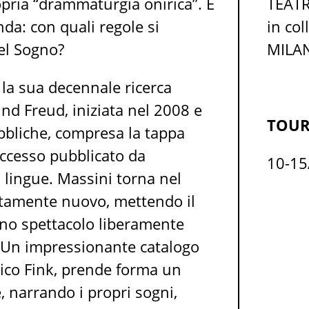
pria “drammaturgia onirica”. E
TEAT
da: con quali regole si
in co
del Sogno?
MILA
la sua decennale ricerca
nd Freud, iniziata nel 2008 e
TOUR
ubbliche, compresa la tappa
ccesso pubblicato da
10-1
 lingue. Massini torna nel
tamente nuovo, mettendo il
 uno spettacolo liberamente
ud. Un impressionante catalogo
rico Fink, prende forma un
 narrando i propri sogni,