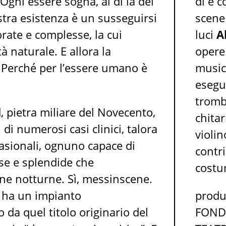
Ogni essere sogna, al di là del
di e 
stra esistenza è un susseguirsi
scen
orate e complesse, la cui
luci
A
 naturale. E allora la
opere
Perché per l’essere umano è
musi
esegu
tromb
, pietra miliare del Novecento,
chita
 di numerosi casi clinici, talora
violi
casionali, ognuno capace di
contr
ose e splendide che
costu
ne notturne. Sì, messinscene.
d ha un impianto
produ
 da quel titolo originario del
FOND