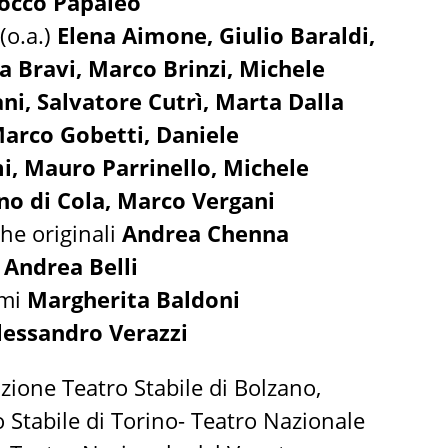
occo Papaleo
(o.a.)
Elena Aimone, Giulio Baraldi,
ia Bravi, Marco Brinzi, Michele
ani, Salvatore Cutrì, Marta Dalla
Marco Gobetti, Daniele
i,
Mauro Parrinello,
Michele
no di Cola,
Marco Vergani
he originali
Andrea Chenna
e
Andrea Belli
umi
Margherita Baldoni
lessandro Verazzi
zione Teatro Stabile di Bolzano,
 Stabile di Torino- Teatro Nazionale