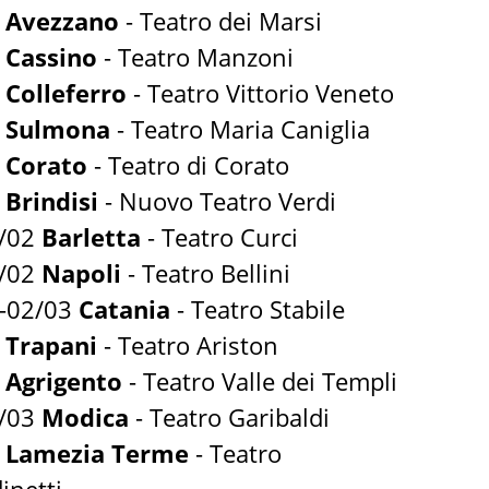
2
Avezzano
- Teatro dei Marsi
2
Cassino
- Teatro Manzoni
2
Colleferro
- Teatro Vittorio Veneto
2
Sulmona
- Teatro Maria Caniglia
2
Corato
- Teatro di Corato
2
Brindisi
- Nuovo Teatro Verdi
6/02
Barletta
- Teatro Curci
3/02
Napoli
- Teatro Bellini
-02/03
Catania
- Teatro Stabile
3
Trapani
- Teatro Ariston
3
Agrigento
- Teatro Valle dei Templi
9/03
Modica
- Teatro Garibaldi
3
Lamezia Terme
- Teatro
inetti