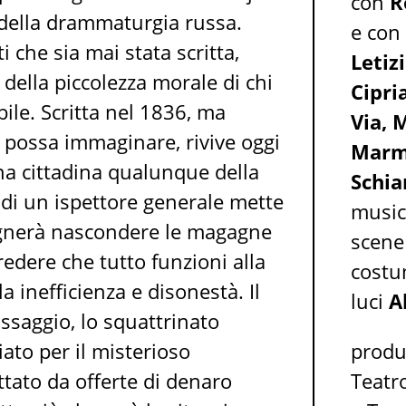
con
R
 della drammaturgia russa.
e con 
i che sia mai stata scritta,
Letiz
 della piccolezza morale di chi
Cipri
bile. Scritta nel 1836, ma
Via, 
i possa immaginare, rivive oggi
Marm
una cittadina qualunque della
Schia
ta di un ispettore generale mette
music
sognerà nascondere le magagne
scen
redere che tutto funzioni alla
cost
a inefficienza e disonestà. Il
luci
A
ssaggio, lo squattrinato
ato per il misterioso
produ
ttato da offerte di denaro
Teatro