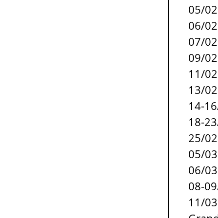
05/0
06/0
07/0
09/0
11/0
13/0
14-1
18-2
25/02
05/0
06/0
08-0
11/0
Grand