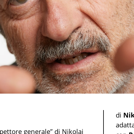
di
Nik
adatt
pettore generale” di Nikolaj