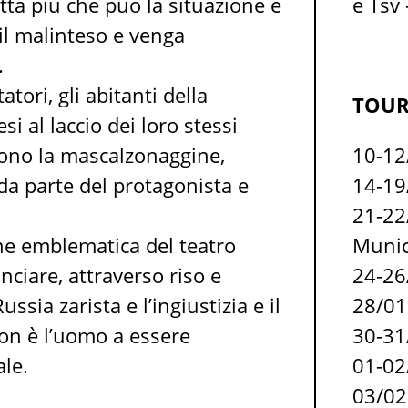
tta più che può la situazione e
e Tsv
 il malinteso e venga
.
tatori, gli abitanti della
TOUR
si al laccio dei loro stessi
ono la mascalzonaggine,
10-1
 da parte del protagonista e
14-1
21-2
one emblematica del teatro
Munic
nciare, attraverso riso e
24-2
ssia zarista e l’ingiustizia e il
28/0
on è l’uomo a essere
30-3
ale.
01-0
03/0