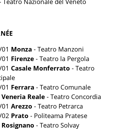
 - Teatro Nazionale del Veneto
NÉE
2/01
Monza
- Teatro Manzoni
9/01
Firenze
- Teatro la Pergola
2/01
Casale Monferrato
- Teatro
ipale
6/01
Ferrara
- Teatro Comunale
1
Veneria Reale
- Teatro Concordia
1/01
Arezzo
- Teatro Petrarca
2/02
Prato
- Politeama Pratese
2
Rosignano
- Teatro Solvay