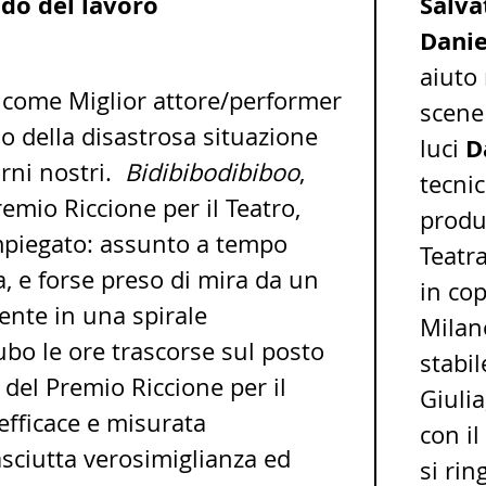
do del lavoro
Salva
Danie
aiuto
 come Miglior attore/performer
scen
lo della disastrosa situazione
D
luci
orni nostri.
Bidibibodibiboo
,
tecni
remio Riccione per il Teatro,
produ
impiegato: assunto a tempo
Teatr
 e forse preso di mira da un
in co
mente in una spirale
Milan
ubo le ore trascorse sul posto
stabil
e del Premio Riccione per il
Giulia
efficace e misurata
con il
asciutta verosimiglianza ed
si ri