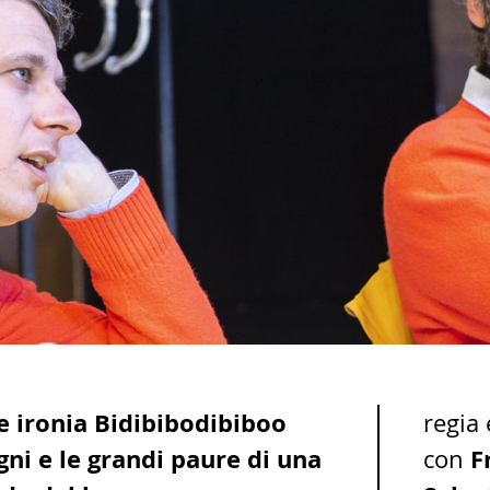
e ironia Bidibibodibiboo
regia
ogni e le grandi paure di una
F
con