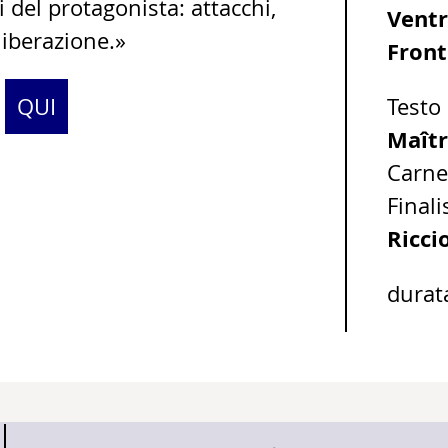
li del protagonista: attacchi,
Ventr
liberazione.»
Front
>
QUI
Testo 
Maîtr
Carne
Finali
Ricci
durat