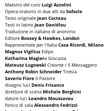
Maestro del coro
Luigi Azzolini
Opera-oratorio in due atti da
Sofocle
Testo originale
Jean Cocteau
Testi in latino
Jean Daniélou
Traduzione in italiano di anonimo
Editore
Boosey & Hawkes, London
Rappresentate per l'Italia
Casa Ricordi, Milano
Magnus Vigilius
Edipo
Katharina Magier
a Giocasta
Mateusz Ługowski
Creonte / Il Messaggero
Anthony Robin Schneider
Tiresia
Saverio Fiore
Il Pastore
disegno luci
Denis Frisanco
direttore di scena
Michele Borghini
datore luci
Leandro Moussavou
fonico di sala
Alessandro Fedrizzi