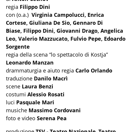
regia
Filippo Dini
con (o.a.)
Virginia Campolucci,
Enrica
Cortese,
Giuliana De Sio,
Gennaro Di
Biase,
Filippo Dini,
Giovanni Drago,
Angelica
Leo,
Valerio Mazzucato, Fulvio Pepe, Edoardo
Sorgente
regia della scena “lo spettacolo di Kostja”
Leonardo Manzan
drammaturgia e aiuto regia
Carlo Orlando
traduzione
Danilo Macrì
scene
Laura Benzi
costumi
Alessio Rosati
luci
Pasquale Mari
musiche
Massimo Cordovani
foto e video
Serena Pea
produzione
TSV - Teatro Nazionale
,
Teatro