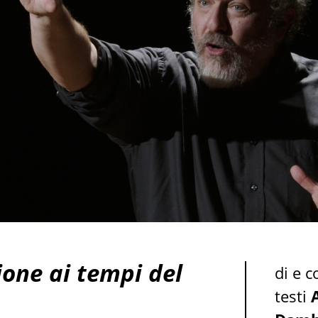
ione ai tempi del
di e 
testi