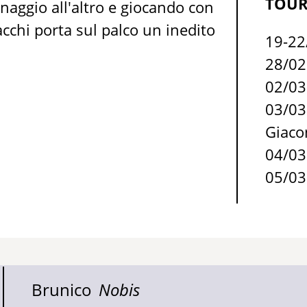
TOUR
ggio all'altro e giocando con
cchi porta sul palco un inedito
19-2
28/0
02/0
03/0
Giac
04/0
05/0
Brunico
Nobis