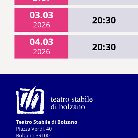
03.03
20:30
2026
04.03
20:30
2026
Teatro Stabile di Bolzano
Piazza Verdi, 40
Bolzano 39100