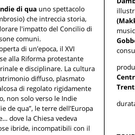
Damb
Indie di qua
uno spettacolo
illust
rosio) che intreccia storia,
(Mak
lorare l'impatto del Concilio di
music
ersone comuni.
Gobb
perta di un’epoca, il XVI
consu
pose alla Riforma protestante
prod
rinale e disciplinare. La cultura
Centr
atrimonio diffuso, plasmato
Trent
alcosa di regolato rigidamente
no, non solo verso le Indie
durat
e de qua”, le terre dell’Europa
e… dove la Chiesa vedeva
iose ibride, incompatibili con il