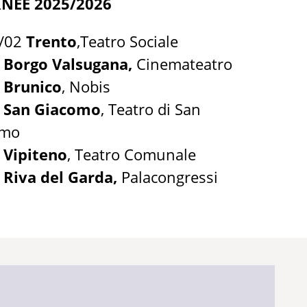
NÉE 2025/2026
2/02
Trento
,Teatro Sociale
2
Borgo Valsugana,
Cinemateatro
3
Brunico
, Nobis
3
San Giacomo
, Teatro di San
omo
3
Vipiteno
, Teatro Comunale
3
Riva del Garda,
Palacongressi