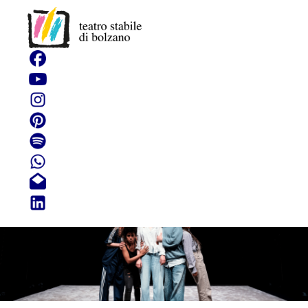
30 milligrammi di
Ulipristal