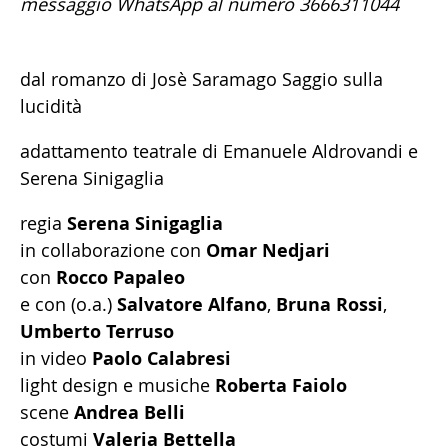
messaggio
WhatsApp
al numero 3666311044
dal romanzo di Josè Saramago Saggio sulla
lucidità
adattamento teatrale di Emanuele Aldrovandi e
Serena Sinigaglia
regia
Serena Sinigaglia
in collaborazione con
Omar Nedjari
con
Rocco Papaleo
e con (o.a.)
Salvatore Alfano
,
Bruna Rossi
,
Umberto Terruso
in video
Paolo Calabresi
light design e musiche
Roberta Faiolo
scene
Andrea Belli
costumi
Valeria Bettella