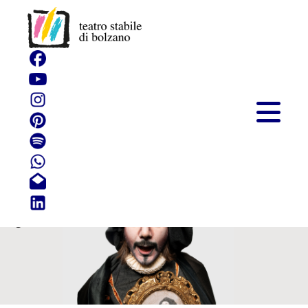
Scaramuccia
Una Commedia dell'Arte