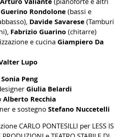
Arturo Valiante
(pianoforte e altri
Guerino Rondolone
,
(bassi e
Davide Savarese
abbasso),
(Tamburi
Fabrizio Guarino
ni),
(chitarre)
Giampiero Da
izzazione e cucina
Valter Lupo
Sonia Peng
Giulia Belardi
designer
Alberto Recchia
o
Stefano Nuccetelli
iner e sostegno
zione CARLO PONTESILLI per LESS IS
PRODUZIONI e TEATRO STABILE DI