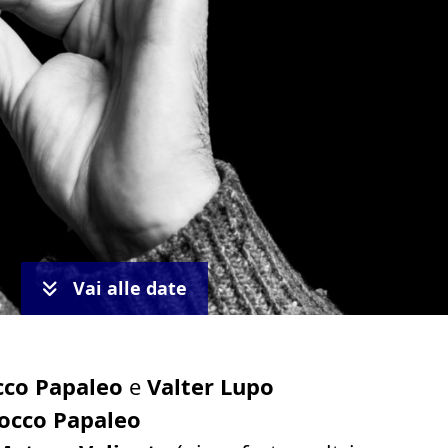
Vai alle date
cco Papaleo
Valter Lupo
e
occo Papaleo