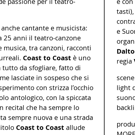
e passione per il teatro-
e con
tasti)
contr
 anche cantante e musicista:
e Suo
a 25 anni il teatro-canzone
organ
 musica, tra canzoni, racconti
Dalto
Coast to Coast
urreali.
è uno
regia
utto da sfogliare, fatto di
ime lasciate in sospeso che si
scene
sperimento con strizza l’occhio
light 
olo antologico, con la spiccata
suon
un recital che ha sempre lo
backl
eta sempre nuova e una strada
produ
Coast to Coast
titolo
allude
MORE 