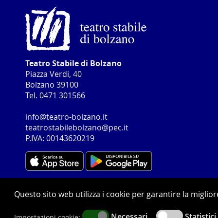
Teatro Stabile di Bolzano
Piazza Verdi, 40
Bolzano 39100
Tel. 0471 301566
info@teatro-bolzano.it
teatrostabilebolzano@pec.it
P.IVA: 00143620219
Questo sito web utilizza i cookie per garantire la miglio
Privacy
Whistleblowing
Contatti
web agency: pixxel
Necessari
Statistici
Impostazioni cookie: