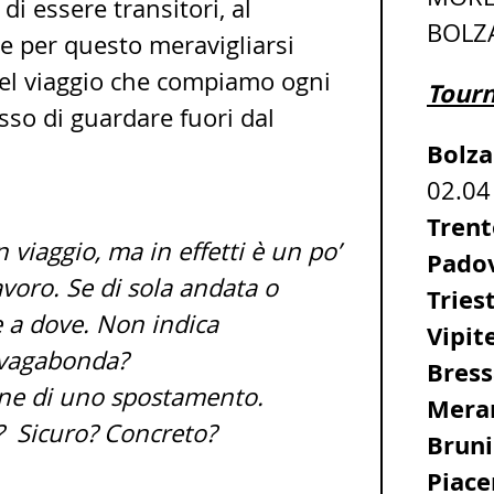
 di essere transitori, al
BOL
e per questo meravigliarsi
del viaggio che compiamo ogni
Tour
cesso di guardare fuori dal
Bolz
02.04
Trent
 viaggio, ma in effetti è un po’
Pado
avoro. Se di sola andata o
Tries
 a dove. Non indica
Vipit
? vagabonda?
Bres
ione di uno spostamento.
Mera
? Sicuro? Concreto?
Bruni
Piace