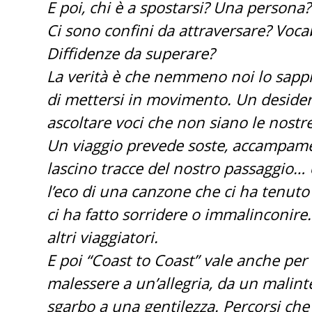
E poi, chi è a spostarsi? Una person
Ci sono confini da attraversare? Voca
Diffidenze da superare?
La verità è che nemmeno noi lo sappi
di mettersi in movimento. Un desiderio
ascoltare voci che non siano le nostr
Un viaggio prevede soste, accampamen
lascino tracce del nostro passaggio…
l’eco di una canzone che ci ha tenut
ci ha fatto sorridere o immalinconi
altri viaggiatori.
E poi “Coast to Coast” vale anche per 
malessere a un’allegria, da un malin
sgarbo a una gentilezza. Percorsi che