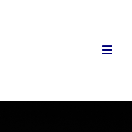
ra Me