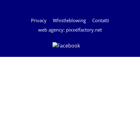
Privacy
Whistleblowing
Contatti
web agency: pixxelfactory.net