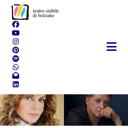
Cose che so essere
vere