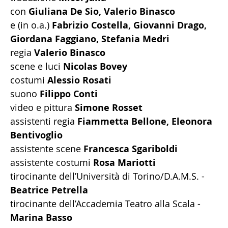
con
Giuliana De Sio,
Valerio Binasco
e (in o.a.)
Fabrizio Costella, Giovanni Drago,
Giordana Faggiano, Stefania Medri
regia
Valerio Binasco
scene e luci
Nicolas Bovey
costumi
Alessio Rosati
suono
Filippo Conti
video e pittura
Simone Rosset
assistenti regia
Fiammetta Bellone, Eleonora
Bentivoglio
assistente scene
Francesca Sgariboldi
assistente costumi
Rosa Mariotti
tirocinante dell’Università di Torino/D.A.M.S. -
Beatrice Petrella
tirocinante dell’Accademia Teatro alla Scala -
Marina Basso