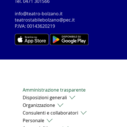
Tel. 0471 301566
info@teatro-bolzano.it
teatrostabilebolzano@pec.it
P.IVA: 00143620219
Amministrazione trasparente
Disposizioni generali
Organizzazione
Consulenti e collaboratori
Personale